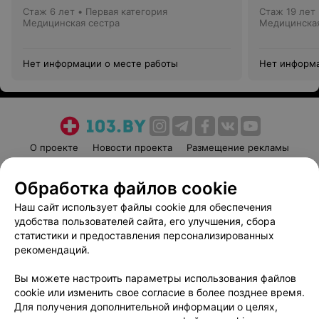
Стаж 6 лет
•
Первая категория
Стаж 19 лет
Медицинская сестра
Медицинская
Нет информации о месте работы
Нет информа
О проекте
Новости проекта
Размещение рекламы
Медицинский маркетинг
Публичный договор
Обработка файлов cookie
Пользовательское соглашение
Способы оплаты
Наш сайт использует файлы cookie для обеспечения
Вакансии
Партнеры
удобства пользователей сайта, его улучшения, сбора
Написать руководителю 103.by
статистики и предоставления персонализированных
Написать в поддержку
рекомендаций.
Персональные настройки cookie
Вы можете настроить параметры использования файлов
Обработка персональных данных
cookie или изменить свое согласие в более позднее время.
Для получения дополнительной информации о целях,