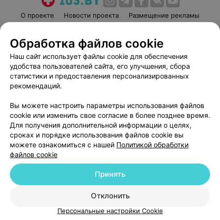
О проекте
Новости проекта
Размещение рекламы
Медицинский маркетинг
Публичный договор
Обработка файлов cookie
Пользовательское соглашение
Способы оплаты
Наш сайт использует файлы cookie для обеспечения
Вакансии
Партнеры
удобства пользователей сайта, его улучшения, сбора
Написать руководителю 103.by
статистики и предоставления персонализированных
Написать в поддержку
рекомендаций.
Персональные настройки cookie
Вы можете настроить параметры использования файлов
Обработка персональных данных
cookie или изменить свое согласие в более позднее время.
Для получения дополнительной информации о целях,
сроках и порядке использования файлов cookie вы
можете ознакомиться с нашей
Политикой обработки
файлов cookie
Принять
© 2026 ООО «Артокс Лаб», УНП 191700409
| 220012, Республика Беларусь,
г. Минск, улица Толбухина, 2, пом. 16 | help@103.by
Отклонить
Служба поддержки
+375 291212755
Персональные настройки Cookie