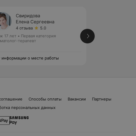
Свиридова
Куров
Елена Сергеевна
Залин
4 отзыва
5.0
5 отзы
ж 17 лет
•
Первая категория
Стаж 19 лет
•
Перв
матолог-терапевт
Стоматолог-терап
эндодонтист
 информации о месте работы
Нет информации о
соглашение
Способы оплаты
Вакансии
Партнеры
ботка персональных данных