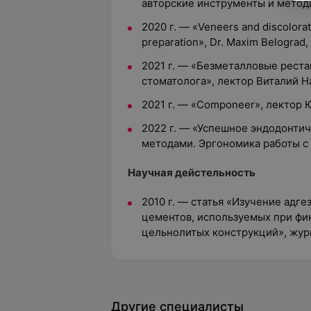
авторские инструменты и методи
2020 г. — «Veneers and discolorati
preparation», Dr. Maxim Belograd,
2021 г. — «Безметалловые реста
стоматолога», лектор Виталий На
2021 г. — «Componeer», лектор Ю
2022 г. — «Успешное эндодонти
методами. Эргономика работы с 
Научная дейстельность
2010 г. — статья «Изучение адг
цементов, используемых при фи
цельнолитых конструкций», жур
Другие специалисты