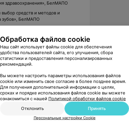
ия здравоохранения», БелМАПО
 выбор средств и методов и
а зубов», БелМАПО
Обработка файлов cookie
ародный стоматологический конгресс,
Наш сайт использует файлы cookie для обеспечения
удобства пользователей сайта, его улучшения, сбора
статистики и предоставления персонализированных
ческая конференция «День высокой
рекомендаций.
русь», г. Минск
чно-практическая конференция
Вы можете настроить параметры использования файлов
cookie или изменить свое согласие в более позднее время.
атологии», г. Витебск
Для получения дополнительной информации о целях,
щества использования КЛКТ при
сроках и порядке использования файлов cookie вы можете
 лечения», лекторы Роман Самсонов,
ознакомиться с нашей
Политикой обработки файлов cookie
Отклонить
Принять
аврации», Dr. Walter Dias
Персональные настройки Cookie
шного эндодонтического лечения —