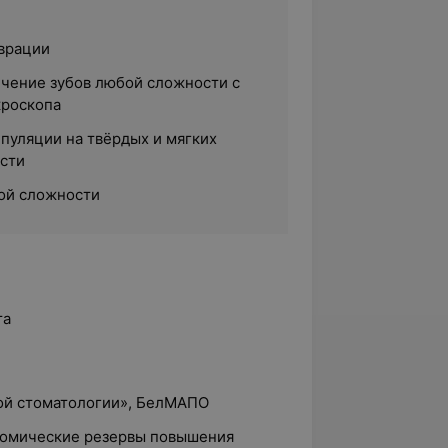
врации
чение зубов любой сложности с
кроскопа
пуляции на твёрдых и мягких
ости
ой сложности
та
кой стоматологии», БелМАПО
номические резервы повышения