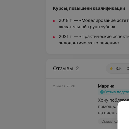
Курсы, повышени квалификации
2018 г. — «Моделирование эсте
жевательной групп зубов»
2021 г. — «Практические аспек
эндодонтического лечения»
Отзывы
2
3.5
С
Марина
2 июля 2026
Отзыв подт
Хочу поблагод
помощь. В кли
на очень плотн
Смайл-Дент, у