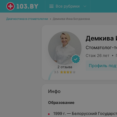
Все рубрики
Диагностика в стоматологии
•
Демкива Инна Богдановна
Демкива 
Стоматолог-т
Стаж 26 лет • 
Профиль под
2 отзыва
3.5
Инфо
Образование
1999 г. — Белорусский Государ