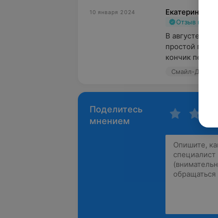
Екатерина
10 января 2024
Отзыв подт
В августе обра
простой прось
кончик передн
Смайл-Дент, у
Поделитесь
мнением