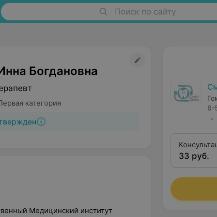
Поиск по сайту
Инна Богдановна
См
ерапевт
Го
Первая категория
6-
твержден
Консульта
33 руб.
ственный Медицинский институт