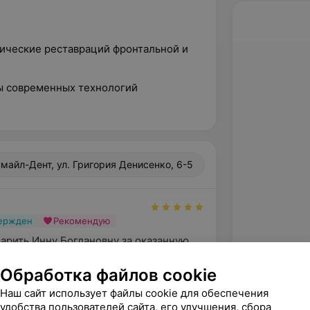
тические реставраций фронтальной и
ты современных технологий
майл-Дент, ул. Григория Денисенко, 6-5
вержден
Рекомендую
арить Инну Богдановну за оказанную 
нике приняли по острой боли, несмотря 
ую запи...
Обработка файлов cookie
л. Григория Денисенко, 6-5
Наш сайт использует файлы cookie для обеспечения
удобства пользователей сайта, его улучшения, сбора