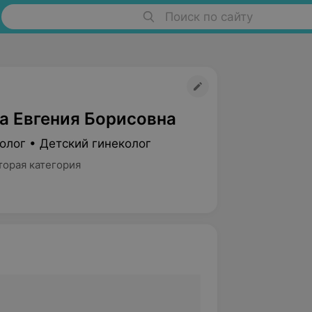
Поиск по сайту
а Евгения Борисовна
олог • Детский гинеколог
торая категория