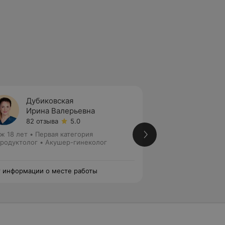
Дубиковская
Красн
Ирина Валерьевна
Тамар
82 отзыва
5.0
92 отз
ж 18 лет
•
Первая категория
Стаж 33 года
•
Пер
родуктолог • Акушер-гинеколог
Акушер-гинеколог
 информации о месте работы
Нет информации о