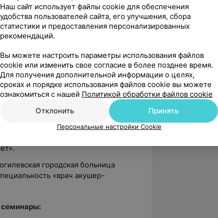
Наш сайт использует файлы cookie для обеспечения
удобства пользователей сайта, его улучшения, сбора
неколог, МЦ «Генез».
статистики и предоставления персонализированных
рекомендаций.
инеколог, ООО «Мединвестпрактик».
Вы можете настроить параметры использования файлов
г, УЗ «Могилевский областной
cookie или изменить свое согласие в более позднее время.
».
Для получения дополнительной информации о целях,
сроках и порядке использования файлов cookie вы можете
г,
ООО «Мединвестпрактик» (МЦ «Бест
ознакомиться с нашей
Политикой обработки файлов cookie
Отклонить
Принять
Персональные настройки Cookie
ий государственный ордена Дружбы
тет»
.
Могилевская городская больница
пециальность «врач акушер-
 семинары: