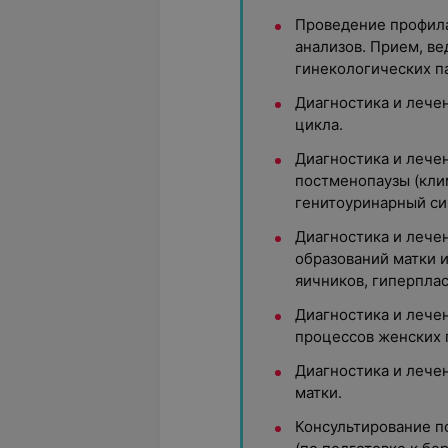
Проведение профила
анализов. Прием, в
гинекологических п
Диагностика и лече
цикла.
Диагностика и лечен
постменопаузы (кли
генитоуринарный си
Диагностика и лече
образований матки и
яичников, гиперпла
Диагностика и лече
процессов женских 
Диагностика и лече
матки.
Консультирование п