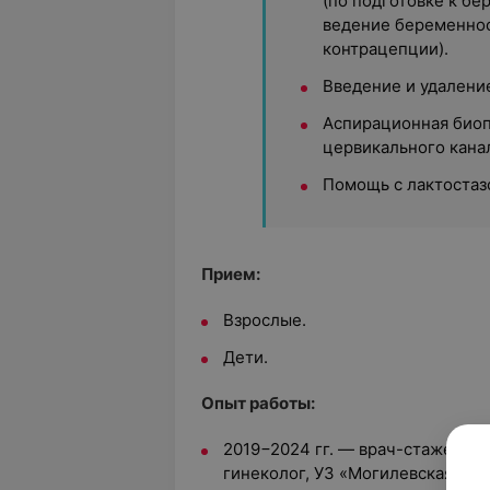
(по подготовке к б
ведение беременнос
контрацепции).
Введение и удалени
Аспирационная био
цервикального кана
Помощь с лактостаз
Прием:
Взрослые.
Дети.
Опыт работы:
2019−2024 гг. — врач-стажер (а
гинеколог, УЗ «Могилевская го