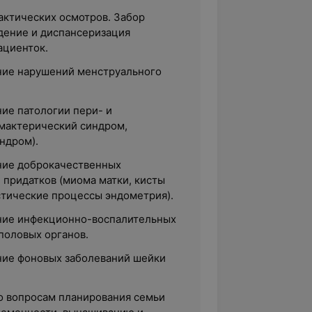
ктических осмотров. Забор
едение и диспансеризация
ациенток.
ние нарушений менструального
ие патологии пери- и
мактерический синдром,
ндром).
ние доброкачественных
 придатков (миома матки, кисты
стические процессы эндометрия).
ние инфекционно-воспалительных
половых органов.
ние фоновых заболеваний шейки
о вопросам планирования семьи