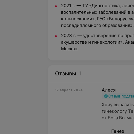
2021 г. — ТУ «Диагностика, леч
воспалительных заболеваний в а
кольпоскопии», ГУО «Белорусск
последипломного образования».
2023 г. — удостоверение по про
акушерстве и гинекологии», Ака
Москва.
Отзывы
1
Алеся
17 апреля 2024
Отзыв подт
Хочу выразить
гинекологу Те
от Бога.Вы мне
Генез