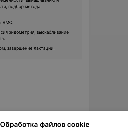
еременности, вынашиванию и
ти; подбор метода
е ВМС.
псия эндометрия
, выскабливание
ла.
ом, завершение лактации.
кушер-гинеколог), врач акушер-
Обработка файлов cookie
родская больница скорой медицинской