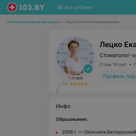
Все рубрики
Консультация врача-ортодонта
•
Лецко Екатерина Владимировна
Лецко Ек
Стоматолог-о
Стаж 19 лет • 
Профиль под
1 отзыв
5.0
Инфо
Образование:
2006 г. — Окончила Белорусски