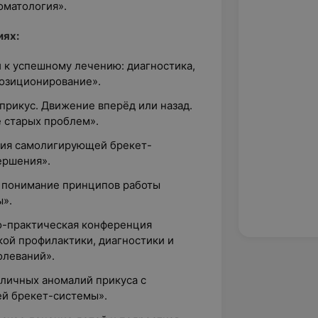
оматология».
иях:
 к успешному лечению: диагностика,
позиционирование».
прикус. Движение вперёд или назад.
 старых проблем».
ния самолигирующей брекет-
вершения».
е понимание принципов работы
».
о-практическая конференция
ой профилактики, диагностики и
олеваний».
зличных аномалий прикуса с
й брекет-системы».