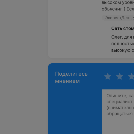
высоком уровн
объяснил ) Если
ЭверестДент, 
Сеть сто
Олег, для 
полностью
высокую о
Поделитесь
мнением