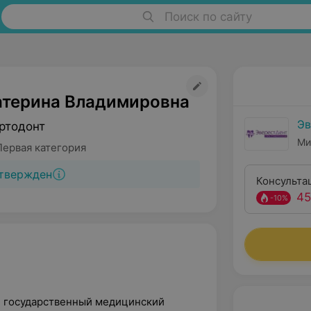
Поиск по сайту
атерина Владимировна
Эв
ртодонт
Ми
Первая категория
твержден
Консульта
45
-10%
й государственный медицинский