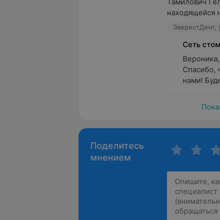
Тамилович Гел
находящейся на
ЭверестДент, 
Сеть сто
Вероника,
Спасибо, 
нами! Буде
Пока
Поделитесь
мнением