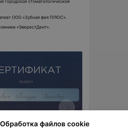
-ой городской стоматологической
рапевт ООО «Зубная фея ПЛЮС».
клиники «ЭверестДент».
Обработка файлов cookie