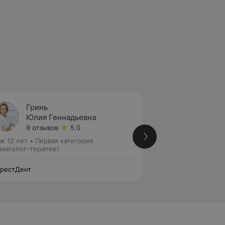
Гринь
Данче
Юлия Геннадьевна
Юлия 
9 отзывов
5.0
15 отз
ж 12 лет
•
Первая категория
Стаж 14 лет
матолог-терапевт
Стоматолог-терап
рестДент
ЭверестДент