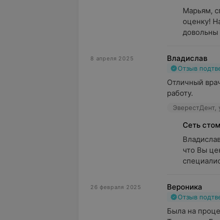
Марьям, с
оценку! Н
довольны 
Владислав
8 апреля 2025
Отзыв подт
Отличный врач
работу.
ЭверестДент, 
Сеть сто
Владислав
что Вы це
специалис
Вероника
26 февраля 2025
Отзыв подт
Была на проце