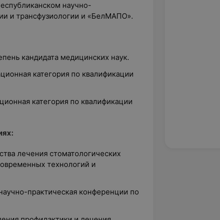
Республиканском научно-
ии и трансфузиологии и «БелМАПО».
епень кандидата медицинских наук.
ационная категория по квалификации
ационная категория по квалификации
иях:
ества лечения стоматологических
современных технологий и
 научно-практическая конференции по
ления профилактики и лечения