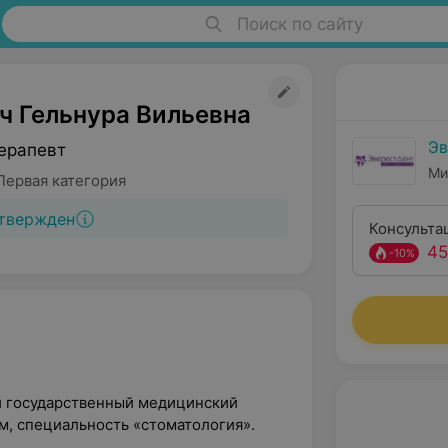
Поиск по сайту
ч Гельнура Вильевна
Эв
ерапевт
Ми
Первая категория
твержден
Консульта
45
-10%
й государственный медицинский
м, специальность «стоматология».