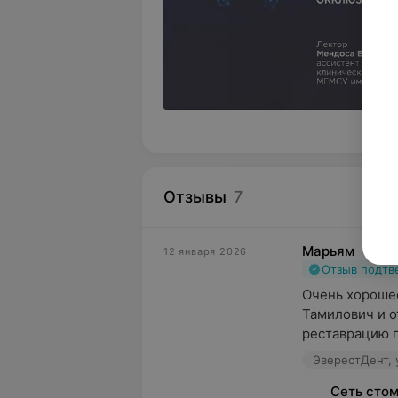
Отзывы
7
Марьям
12 января 2026
Отзыв подт
Очень хорошее
Тамилович и от
реставрацию п
ЭверестДент, 
Сеть сто