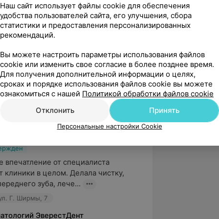
Наш сайт использует файлы cookie для обеспечения
удобства пользователей сайта, его улучшения, сбора
статистики и предоставления персонализированных
рекомендаций.
Вы можете настроить параметры использования файлов
cookie или изменить свое согласие в более позднее время.
Для получения дополнительной информации о целях,
сроках и порядке использования файлов cookie вы можете
ознакомиться с нашей
Политикой обработки файлов cookie
5.0
ЭверестДент, ул. Г. Ширмы, 7
Отклонить
Принять
Персональные настройки Cookie
вержден
 впечатление от специалиста 
 клиники в целом. Делала чистку, 
ереднего зуба, лече...
ул. Г. Ширмы, 7
матологий ЭверестДент