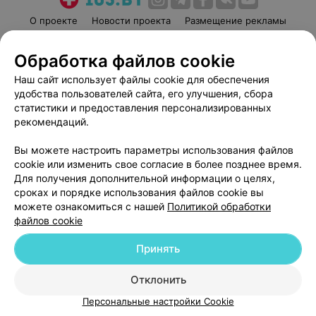
О проекте
Новости проекта
Размещение рекламы
Медицинский маркетинг
Публичный договор
Обработка файлов cookie
Пользовательское соглашение
Способы оплаты
Наш сайт использует файлы cookie для обеспечения
Вакансии
Партнеры
удобства пользователей сайта, его улучшения, сбора
Написать руководителю 103.by
статистики и предоставления персонализированных
Написать в поддержку
рекомендаций.
Персональные настройки cookie
Вы можете настроить параметры использования файлов
Обработка персональных данных
cookie или изменить свое согласие в более позднее время.
Для получения дополнительной информации о целях,
сроках и порядке использования файлов cookie вы
можете ознакомиться с нашей
Политикой обработки
файлов cookie
Принять
© 2026 ООО «Артокс Лаб», УНП 191700409
| 220012, Республика Беларусь,
г. Минск, улица Толбухина, 2, пом. 16 | help@103.by
Отклонить
Служба поддержки
+375 291212755
Персональные настройки Cookie