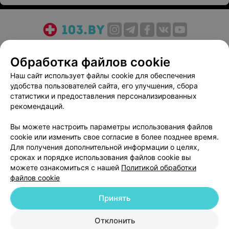
О проекте
Новости проекта
Размещение рекламы
Обработка файлов cookie
Медицинский маркетинг
Публичный договор
Пользовательское соглашение
Способы оплаты
Наш сайт использует файлы cookie для обеспечения
удобства пользователей сайта, его улучшения, сбора
Вакансии
Партнеры
статистики и предоставления персонализированных
Написать руководителю 103.by
рекомендаций.
Написать в поддержку
Вы можете настроить параметры использования файлов
Персональные настройки cookie
cookie или изменить свое согласие в более позднее время.
Обработка персональных данных
Для получения дополнительной информации о целях,
сроках и порядке использования файлов cookie вы
можете ознакомиться с нашей
Политикой обработки
файлов cookie
Принять
© 2026 ООО «Артокс Лаб», УНП 191700409
| 220012, Республика Беларусь,
Отклонить
г. Минск, улица Толбухина, 2, пом. 16 | help@103.by