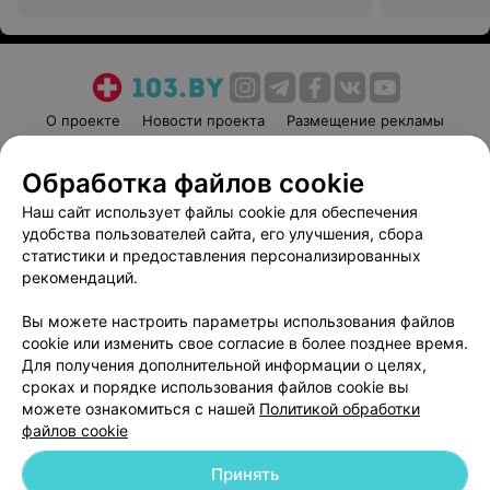
О проекте
Новости проекта
Размещение рекламы
Медицинский маркетинг
Публичный договор
Обработка файлов cookie
Пользовательское соглашение
Способы оплаты
Наш сайт использует файлы cookie для обеспечения
Вакансии
Партнеры
удобства пользователей сайта, его улучшения, сбора
Написать руководителю 103.by
статистики и предоставления персонализированных
Написать в поддержку
рекомендаций.
Персональные настройки cookie
Вы можете настроить параметры использования файлов
Обработка персональных данных
cookie или изменить свое согласие в более позднее время.
Для получения дополнительной информации о целях,
сроках и порядке использования файлов cookie вы
можете ознакомиться с нашей
Политикой обработки
файлов cookie
Принять
© 2026 ООО «Артокс Лаб», УНП 191700409
| 220012, Республика Беларусь,