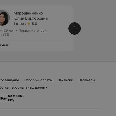
Мирошниченко
Галуш
Юлия Викторовна
Алла 
1 отзыв
5.0
Нет от
ж 29 лет
•
Первая категория
Стаж 30 лет
•
Пер
ч УЗД
Врач УЗД
дэлит
Медэлит
соглашение
Способы оплаты
Вакансии
Партнеры
ботка персональных данных