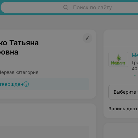
Поиск по сайту
о Татьяна
овна
Ме
Гр
40
Первая категория
твержден
Выберите 
Запись дост