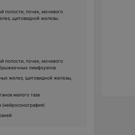
й полости, почек, мочевого
елез, щитовидной железы.
.
й полости, почек, мочевого
 брыжеечных лимфоузлов
ных желез, щитовидной железы,
ганов малого таза
а (нейросонография)
каней