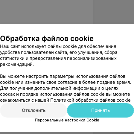
Обработка файлов cookie
Наш сайт использует файлы cookie для обеспечения
удобства пользователей сайта, его улучшения, сбора
ственный медицинский институт
статистики и предоставления персонализированных
рекомендаций.
Вы можете настроить параметры использования файлов
болеваний детского возраста»
cookie или изменить свое согласие в более позднее время.
Для получения дополнительной информации о целях,
внутренних органов»
сроках и порядке использования файлов cookie вы можете
гастроэнтерологии»
ознакомиться с нашей
Политикой обработки файлов cookie
болеваний сердца и сосудов»
Отклонить
Принять
ки (рентгенологические,
Персональные настройки Cookie
е) в хирургии детского возраста»