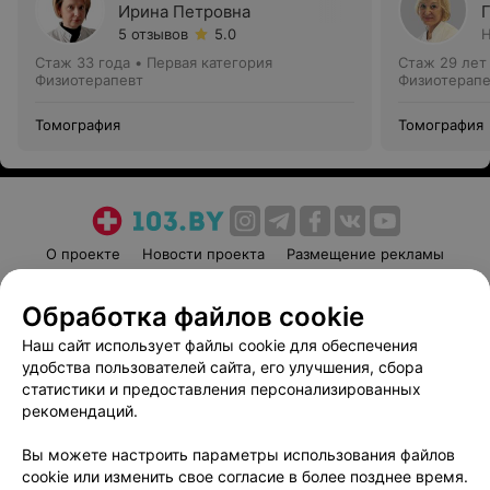
Ирина Петровна
5 отзывов
5.0
Н
Стаж 33 года
•
Первая категория
Стаж 29 лет
Физиотерапевт
Физиотерапе
Томография
Томография
О проекте
Новости проекта
Размещение рекламы
Медицинский маркетинг
Публичный договор
Обработка файлов cookie
Пользовательское соглашение
Способы оплаты
Наш сайт использует файлы cookie для обеспечения
Вакансии
Партнеры
удобства пользователей сайта, его улучшения, сбора
Написать руководителю 103.by
статистики и предоставления персонализированных
Написать в поддержку
рекомендаций.
Персональные настройки cookie
Вы можете настроить параметры использования файлов
Обработка персональных данных
cookie или изменить свое согласие в более позднее время.