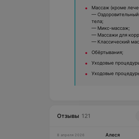
Массаж (кроме лече
— Оздоровительный
тела;
— Микс-массаж;
— Массажи
для кор
— Классический мас
Обёртывания;
Уходовые процедуры
Уходовые процедуры
Отзывы
121
Алеся
8 апреля 2026