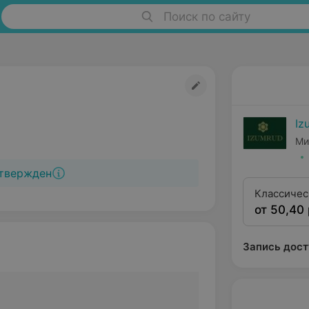
Поиск по сайту
Iz
Ми
твержден
Классичес
от 50,40 
Запись дост