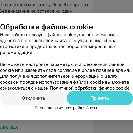
еллюлитном массаже у Яны. Это просто 
Без внимания не остался ни один 
лала замеры ...
Обработка файлов cookie
занский пр-т, 14
Источник Yclients
Наш сайт использует файлы cookie для обеспечения
удобства пользователей сайта, его улучшения, сбора
статистики и предоставления персонализированных
сионально!
рекомендаций.
занский пр-т, 14
Источник Yclients
Вы можете настроить параметры использования файлов
cookie или изменить свое согласие в более позднее время.
Для получения дополнительной информации о целях,
сроках и порядке использования файлов cookie вы можете
девушка, а силы как в здоровом 
ознакомиться с нашей
Политикой обработки файлов cookie
к, что уже не хотелось никуда ехать! 
Отклонить
Принять
..
Персональные настройки Cookie
занский пр-т, 14
Источник Yclients
зать ещё