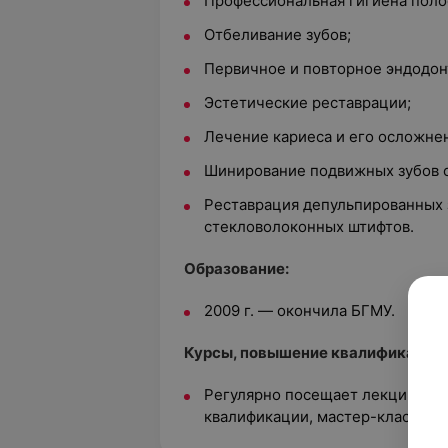
Профессиональная гигиена полос
Отбеливание зубов;
Первичное и повторное эндодон
Эстетические реставрации;
Лечение кариеса и его осложне
Шинирование подвижных зубов 
Реставрация депульпированных 
стекловолоконных штифтов.
Образование:
2009 г. — окончила БГМУ.
Курсы, повышение квалификации:
Регулярно посещает лекции, се
квалификации, мастер-классы.