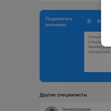
Поделитесь
мнением
Другие специалисты
Ничипоровская