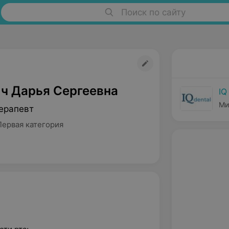
Поиск по сайту
ч Дарья Сергеевна
IQ
Ми
ерапевт
Первая категория