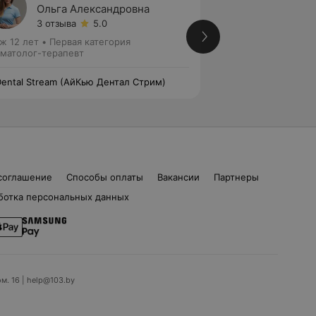
Ольга Александровна
Елена
3 отзыва
5.0
4 отзы
ж 12 лет
•
Первая категория
Стаж 27 лет
•
Выс
матолог-терапевт
Стоматолог-терап
Dental Stream (АйКью Дентал Стрим)
IQ Dental Stream 
соглашение
Способы оплаты
Вакансии
Партнеры
ботка персональных данных
ом. 16 | help@103.by