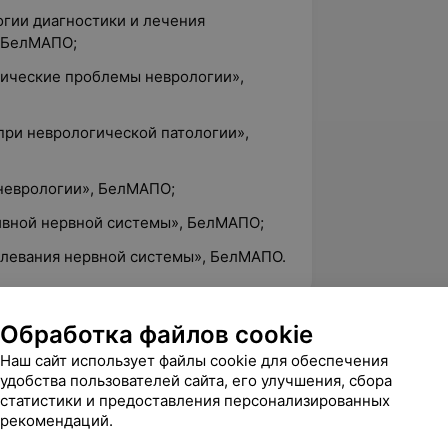
огии диагностики и лечения
, БелМАПО;
фические проблемы неврологии»,
при неврологической патологии»,
 неврологии», БелМАПО;
тивной нервной системы», БелМАПО;
олевания нервной системы», БелМАПО.
Обработка файлов cookie
5.0
ЛОДЭ, ул. Б.Троицкая, 51
Наш сайт использует файлы cookie для обеспечения
удобства пользователей сайта, его улучшения, сбора
статистики и предоставления персонализированных
рекомендаций.
вержден