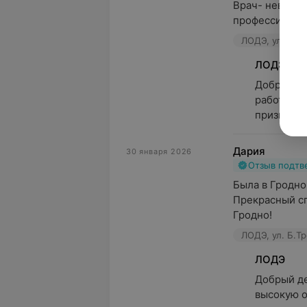
Врач- невролог
профессионал 
ЛОДЭ, ул. Б.Тр
ЛОДЭ
Добрый де
работе сп
признател
Дария
30 января 2026
Отзыв подт
Была в Гродно
Прекрасный сп
Гродно!
ЛОДЭ, ул. Б.Тр
ЛОДЭ
Добрый де
высокую о