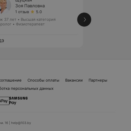
Зоя Павловна
Натал
1 отзыв
5.0
1 отзыв
ж 37 лет
•
Высшая категория
Стаж 33 года
•
Пер
ролог • Физиотерапевт
Невролог • Физио
ДЭ
ЛОДЭ
соглашение
Способы оплаты
Вакансии
Партнеры
ботка персональных данных
ом. 16 | help@103.by