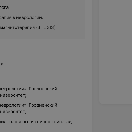
лога.
рапия в неврологии.
агнитотерапия (BTL SIS).
а.
неврологии», Гродненский
ниверситет;
неврологии», Гродненский
ниверситет;
ния головного и спинного мозга»,