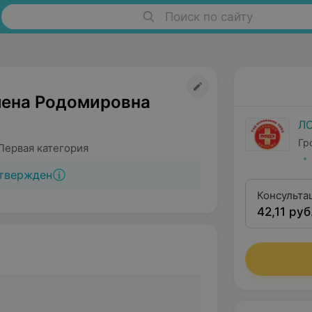
Поиск по сайту
лена Родомировна
Л
Гр
Первая категория
твержден
Консульта
42,11 руб
категории