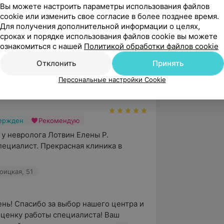
 Лотвин Е.Р.  внимательная, чуткая, 
Вы можете настроить параметры использования файлов
своего дела.
cookie или изменить свое согласие в более позднее время.
Для получения дополнительной информации о целях,
оицкая, 51
сроках и порядке использования файлов cookie вы можете
ознакомиться с нашей
Политикой обработки файлов cookie
нь, Марина! Благодарим Вас за отзыв о 
Отклонить
Принять
ециалиста нашего центра. Ваши слова 
Персональные настройки Cookie
ьности - лучшая оце...
вержден
Рекомендую
 у невролога Лотвин Елены Р. 
ециалист. Прекрасная клиника в 
оицкая, 51
нь! Спасибо за выбор нашего центра и 
ценку работы специалиста! Ваш 