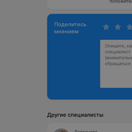
положител
Поделитесь
мнением
Другие специалисты
Дергачева