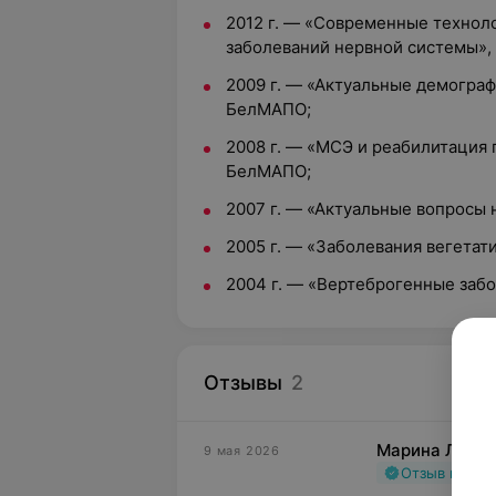
2012 г. — «Современные технол
заболеваний нервной системы»
2009 г. — «Актуальные демогра
БелМАПО;
2008 г. — «МСЭ и реабилитация 
БелМАПО;
2007 г. — «Актуальные вопросы
2005 г. — «Заболевания вегета
2004 г. — «Вертеброгенные заб
Отзывы
2
Марина Л.
9 мая 2026
Отзыв подт