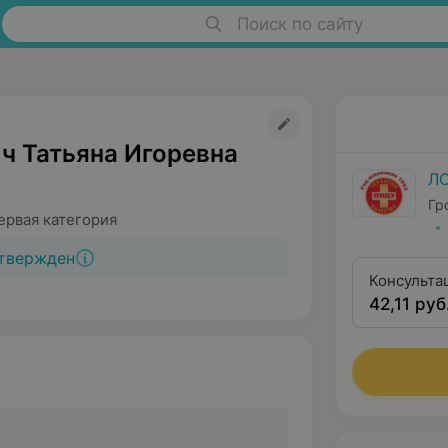
Поиск по сайту
ч Татьяна Игоревна
Л
Гр
ервая категория
твержден
Консульта
42,11 руб
категории