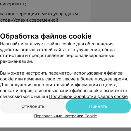
ниверситет;
еская конференция с международным
стов «Успехи современной
охирургии», Гродненский
ниверситет;
Обработка файлов cookie
еврологии», Гродненский
Наш сайт использует файлы cookie для обеспечения
ниверситет;
удобства пользователей сайта, его улучшения, сбора
статистики и предоставления персонализированных
ктическая конференция с
рекомендаций.
рвенционная неврология», БелМАПО;
Вы можете настроить параметры использования файлов
ие экстрапирамидный расстройств»,
cookie или изменить свое согласие в более позднее время.
Для получения дополнительной информации о целях,
сроках и порядке использования файлов cookie вы можете
утоиммунные заболевания нервной
ознакомиться с нашей
Политикой обработки файлов cookie
Отклонить
Принять
ки и лечения воспалительных и
вной системы», БелМАПО;
Персональные настройки Cookie
боль в общетерапевтической