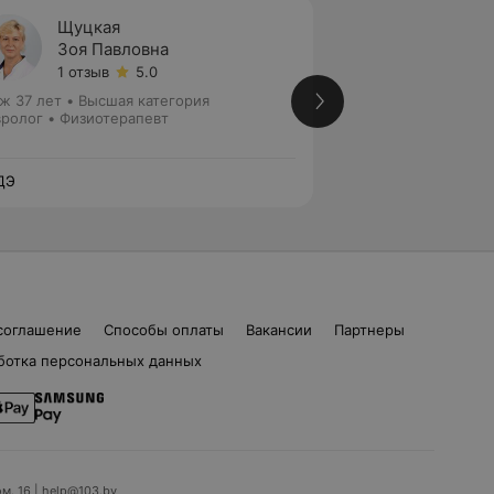
Щуцкая
Шмыг
Зоя Павловна
Натал
1 отзыв
5.0
1 отзыв
ж 37 лет
•
Высшая категория
Стаж 33 года
•
Пер
ролог • Физиотерапевт
Невролог • Физио
ДЭ
ЛОДЭ
соглашение
Способы оплаты
Вакансии
Партнеры
ботка персональных данных
ом. 16 | help@103.by