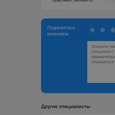
практике», БелМАПО.
Поделитесь
мнением
Другие специалисты