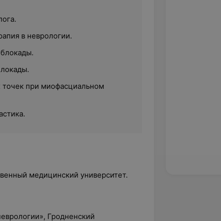
лога.
рапия в неврологии.
блокады.
локады.
 точек при миофасциальном
астика.
твенный медицинский университет.
неврологии», Гродненский