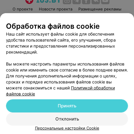
О проекте
Новости проекта
Размещение рекламы
Медицинский маркетинг
Публичный договор
Обработка файлов cookie
Пользовательское соглашение
Способы оплаты
Наш сайт использует файлы cookie для обеспечения
Вакансии
Партнеры
удобства пользователей сайта, его улучшения, сбора
Написать руководителю 103.by
статистики и предоставления персонализированных
Написать в поддержку
рекомендаций.
Персональные настройки cookie
Вы можете настроить параметры использования файлов
Обработка персональных данных
cookie или изменить свое согласие в более позднее время.
Для получения дополнительной информации о целях,
сроках и порядке использования файлов cookie вы
можете ознакомиться с нашей
Политикой обработки
файлов cookie
Принять
© 2026 ООО «Артокс Лаб», УНП 191700409
| 220012, Республика Беларусь,
г. Минск, улица Толбухина, 2, пом. 16 | help@103.by
Отклонить
Служба поддержки
+375 291212755
Персональные настройки Cookie