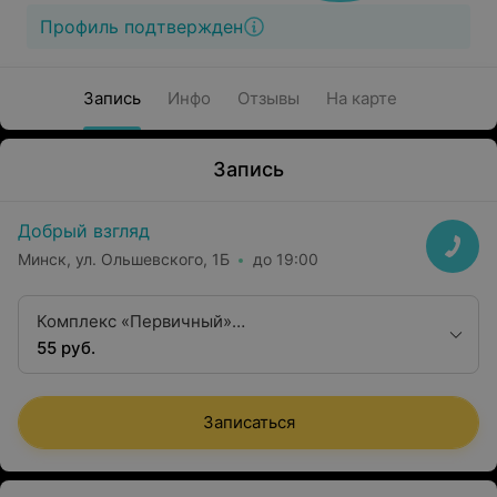
Профиль подтвержден
Запись
Инфо
Отзывы
На карте
Запись
Добрый взгляд
Минск, ул. Ольшевского, 1Б
до 19:00
Комплекс «Первичный»
(авторефрактокератометрия, биомикроскопия,
55 руб.
офтальмоскопия глазного дна, подбор очковой
коррекции (при необходимости), консультация,
Записаться
заключение, рекомендации, рецепты, справки)