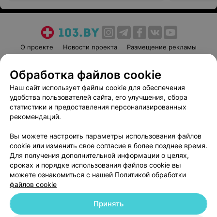
О проекте
Новости проекта
Размещение рекламы
Медицинский маркетинг
Публичный договор
Обработка файлов cookie
Пользовательское соглашение
Способы оплаты
Наш сайт использует файлы cookie для обеспечения
Вакансии
Партнеры
удобства пользователей сайта, его улучшения, сбора
Написать руководителю 103.by
статистики и предоставления персонализированных
Написать в поддержку
рекомендаций.
Персональные настройки cookie
Вы можете настроить параметры использования файлов
Обработка персональных данных
cookie или изменить свое согласие в более позднее время.
Для получения дополнительной информации о целях,
сроках и порядке использования файлов cookie вы
можете ознакомиться с нашей
Политикой обработки
файлов cookie
Принять
© 2026 ООО «Артокс Лаб», УНП 191700409
| 220012, Республика Беларусь,