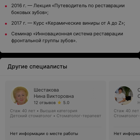
2016 г. — Лекция «Путеводитель по реставрации
боковых зубов»;
2017 г. — Курс «Керамические виниры от А до Z»;
Семинар «Инновационная система реставрации
фронтальной группы зубов».
Другие специалисты
Шестакова
Нина Викторовна
12 отзывов
5.0
Н
Стаж 40 лет
•
Высшая категория
Стаж 40 лет
Детский стоматолог • Стоматолог-терапевт
Стоматолог-
Нет информации о месте работы
Нет информа