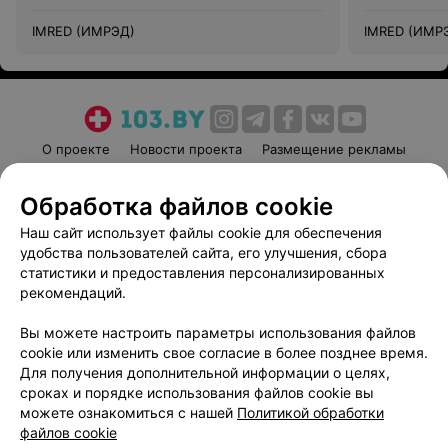
IMRED (ИМРЭД)
IMRED (ИМР
О проекте
Новости проекта
Размещение рекламы
Медицинский маркетинг
Публичный договор
Обработка файлов cookie
Пользовательское соглашение
Способы оплаты
Наш сайт использует файлы cookie для обеспечения
Вакансии
Партнеры
удобства пользователей сайта, его улучшения, сбора
Написать руководителю 103.by
статистики и предоставления персонализированных
Написать в поддержку
рекомендаций.
Персональные настройки cookie
Вы можете настроить параметры использования файлов
Обработка персональных данных
cookie или изменить свое согласие в более позднее время.
Для получения дополнительной информации о целях,
сроках и порядке использования файлов cookie вы
можете ознакомиться с нашей
Политикой обработки
файлов cookie