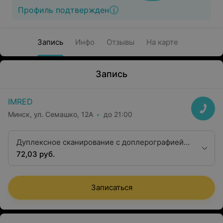
Профиль подтвержден
Запись
Инфо
Отзывы
На карте
Запись
IMRED
Минск, ул. Семашко, 12А
до 21:00
Дуплексное сканирование с доплерографией
артерий и вен одного бассейна
72,03 руб.
Записаться