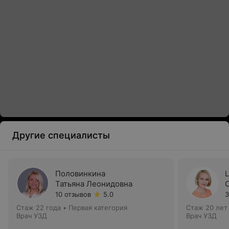
Другие специалисты
Половинкина
Татьяна Леонидовна
10 отзывов
5.0
3
Стаж 22 года
•
Первая категория
Стаж 20 лет
Врач УЗД
Врач УЗД