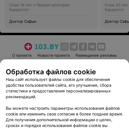
Стаж 19 лет
•
Первая категория
Стаж 20 лет
Кардиолог
Кардиолог
Доктор Сэфью
Доктор Сэф
О проекте
Новости проекта
Размещение рекламы
Медицинский маркетинг
Публичный договор
Обработка файлов cookie
Пользовательское соглашение
Способы оплаты
Наш сайт использует файлы cookie для обеспечения
Вакансии
Партнеры
удобства пользователей сайта, его улучшения, сбора
Написать руководителю 103.by
статистики и предоставления персонализированных
Написать в поддержку
рекомендаций.
Персональные настройки cookie
Вы можете настроить параметры использования файлов
Обработка персональных данных
cookie или изменить свое согласие в более позднее время.
Для получения дополнительной информации о целях,
сроках и порядке использования файлов cookie вы