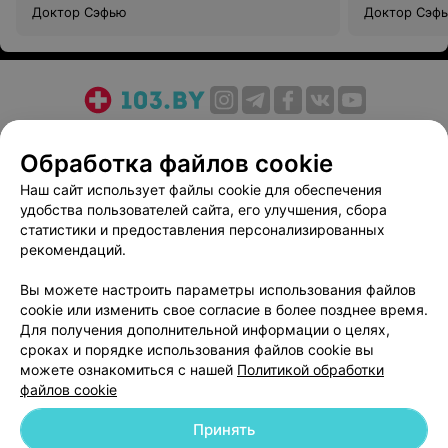
Доктор Сэфью
Доктор Сэф
О проекте
Новости проекта
Размещение рекламы
Обработка файлов cookie
Медицинский маркетинг
Публичный договор
Пользовательское соглашение
Способы оплаты
Наш сайт использует файлы cookie для обеспечения
удобства пользователей сайта, его улучшения, сбора
Вакансии
Партнеры
статистики и предоставления персонализированных
Написать руководителю 103.by
рекомендаций.
Написать в поддержку
Вы можете настроить параметры использования файлов
Персональные настройки cookie
cookie или изменить свое согласие в более позднее время.
Обработка персональных данных
Для получения дополнительной информации о целях,
сроках и порядке использования файлов cookie вы
можете ознакомиться с нашей
Политикой обработки
файлов cookie
Принять