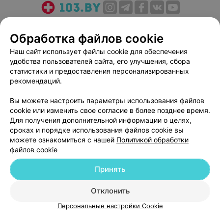
О проекте
Новости проекта
Размещение рекламы
Обработка файлов cookie
Медицинский маркетинг
Публичный договор
Пользовательское соглашение
Способы оплаты
Наш сайт использует файлы cookie для обеспечения
удобства пользователей сайта, его улучшения, сбора
Вакансии
Партнеры
статистики и предоставления персонализированных
Написать руководителю 103.by
рекомендаций.
Написать в поддержку
Вы можете настроить параметры использования файлов
Персональные настройки cookie
cookie или изменить свое согласие в более позднее время.
Обработка персональных данных
Для получения дополнительной информации о целях,
сроках и порядке использования файлов cookie вы
можете ознакомиться с нашей
Политикой обработки
файлов cookie
Принять
© 2026 ООО «Артокс Лаб», УНП 191700409
| 220012, Республика Беларусь,
Отклонить
г. Минск, улица Толбухина, 2, пом. 16 | help@103.by
Персональные настройки Cookie
Служба поддержки
+375 291212755