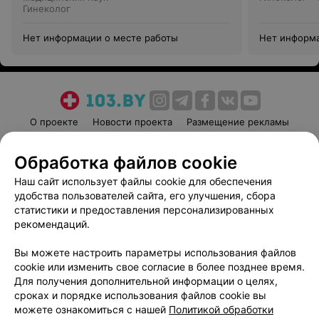
Гинеколог
Нет информации о месте работы
Нет информа
О проекте
Новости проекта
Размещение рекламы
Медицинский маркетинг
Публичный договор
Обработка файлов cookie
Пользовательское соглашение
Способы оплаты
Наш сайт использует файлы cookie для обеспечения
Вакансии
Партнеры
удобства пользователей сайта, его улучшения, сбора
Написать руководителю 103.by
статистики и предоставления персонализированных
Написать в поддержку
рекомендаций.
Персональные настройки cookie
Вы можете настроить параметры использования файлов
Обработка персональных данных
cookie или изменить свое согласие в более позднее время.
Для получения дополнительной информации о целях,
сроках и порядке использования файлов cookie вы
можете ознакомиться с нашей
Политикой обработки