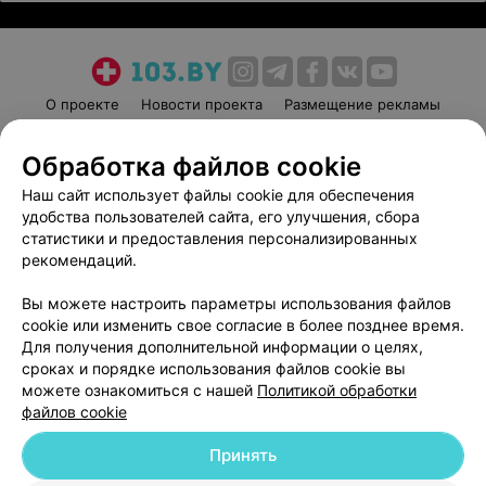
О проекте
Новости проекта
Размещение рекламы
Медицинский маркетинг
Публичный договор
Обработка файлов cookie
Пользовательское соглашение
Способы оплаты
Наш сайт использует файлы cookie для обеспечения
Вакансии
Партнеры
удобства пользователей сайта, его улучшения, сбора
Написать руководителю 103.by
статистики и предоставления персонализированных
Написать в поддержку
рекомендаций.
Персональные настройки cookie
Вы можете настроить параметры использования файлов
Обработка персональных данных
cookie или изменить свое согласие в более позднее время.
Для получения дополнительной информации о целях,
сроках и порядке использования файлов cookie вы
можете ознакомиться с нашей
Политикой обработки
файлов cookie
Принять
© 2026 ООО «Артокс Лаб», УНП 191700409
| 220012, Республика Беларусь,