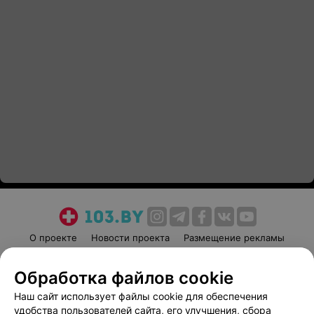
О проекте
Новости проекта
Размещение рекламы
Медицинский маркетинг
Публичный договор
Обработка файлов cookie
Пользовательское соглашение
Способы оплаты
Наш сайт использует файлы cookie для обеспечения
Вакансии
Партнеры
удобства пользователей сайта, его улучшения, сбора