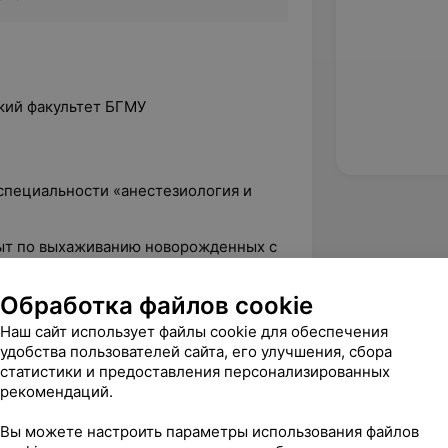
кий факультет БГМУ
 специальности «анестезиология и
пыт по выхаживанию новорожденных с
зкой массой тела при рождении в
льном центре
Обработка файлов cookie
Наш сайт использует файлы cookie для обеспечения
удобства пользователей сайта, его улучшения, сбора
статистики и предоставления персонализированных
г-реаниматолог в отделении
рекомендаций.
с палатами реанимации и интенсивной
ей)
Вы можете настроить параметры использования файлов