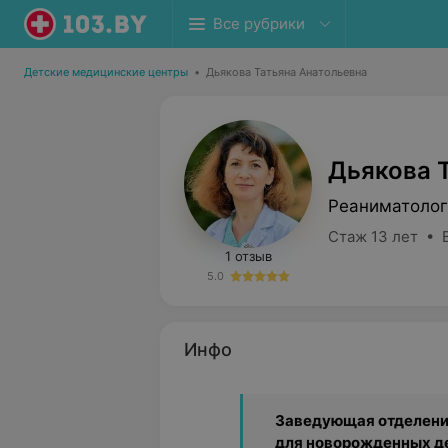
Все рубрики
Детские медицинские центры
•
Дьякова Татьяна Анатольевна
Дьякова 
Реаниматолог
Стаж 13 лет • 
1 отзыв
5.0
Инфо
Заведующая отделени
для новорожденных д