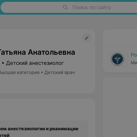
Поиск по сайту
Татьяна Анатольевна
Ро
 • Детский анестезиолог
Ми
Высшая категория • Детский врач
ем анестезиологии и реанимации
етей