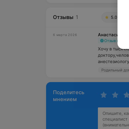
Отзывы
1
5.0
Род
Анастасия
6 марта 2026
Отзыв подт
Хочу в тысячн
доктору,челов
анестезиологу
Родильный дом
Поделитесь
мнением