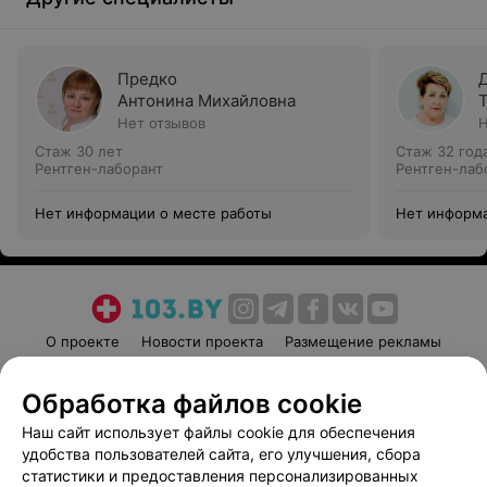
Предко
Антонина Михайловна
Нет отзывов
Н
Стаж 30 лет
Стаж 32 год
Рентген-лаборант
Рентген-лаб
Нет информации о месте работы
Нет информа
О проекте
Новости проекта
Размещение рекламы
Медицинский маркетинг
Публичный договор
Обработка файлов cookie
Пользовательское соглашение
Способы оплаты
Наш сайт использует файлы cookie для обеспечения
Вакансии
Партнеры
удобства пользователей сайта, его улучшения, сбора
Написать руководителю 103.by
статистики и предоставления персонализированных