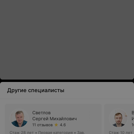
Другие специалисты
Светлов
Сергей Михайлович
11 отзывов
4.6
1
Стаж 28 лет
•
Первая категория
•
Зав.
Стаж 10 лет