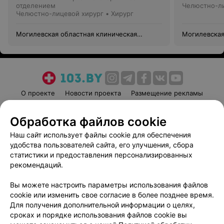
отделением
Челюстно-ли
Челюстно-лицевой хирург • Хирург
Могилевская областная клиническая
Могилевская
больница
больница
О проекте
Новости проекта
Размещение рекламы
Медицинский маркетинг
Публичный договор
Обработка файлов cookie
Пользовательское соглашение
Способы оплаты
Наш сайт использует файлы cookie для обеспечения
Вакансии
Партнеры
удобства пользователей сайта, его улучшения, сбора
Написать руководителю 103.by
статистики и предоставления персонализированных
Написать в поддержку
рекомендаций.
Персональные настройки cookie
Вы можете настроить параметры использования файлов
Обработка персональных данных
cookie или изменить свое согласие в более позднее время.
Для получения дополнительной информации о целях,
сроках и порядке использования файлов cookie вы