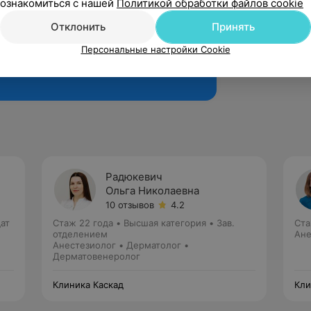
ознакомиться с нашей
Политикой обработки файлов cookie
Отклонить
Принять
Персональные настройки Cookie
Рекомендую
Радюкевич
Ольга Николаевна
10 отзывов
4.2
ат
Стаж 22 года
•
Высшая категория
•
Зав.
Ста
отделением
Ане
Анестезиолог • Дерматолог •
Дерматовенеролог
Клиника Каскад
Кли