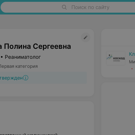
Поиск по сайту
 Полина Сергеевна
Кл
 • Реаниматолог
Ми
Первая категория
твержден