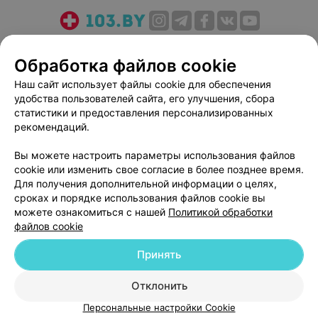
О проекте
Новости проекта
Размещение рекламы
Обработка файлов cookie
Медицинский маркетинг
Публичный договор
Пользовательское соглашение
Способы оплаты
Наш сайт использует файлы cookie для обеспечения
удобства пользователей сайта, его улучшения, сбора
Вакансии
Партнеры
статистики и предоставления персонализированных
Написать руководителю 103.by
рекомендаций.
Написать в поддержку
Вы можете настроить параметры использования файлов
Персональные настройки cookie
cookie или изменить свое согласие в более позднее время.
Обработка персональных данных
Для получения дополнительной информации о целях,
сроках и порядке использования файлов cookie вы
можете ознакомиться с нашей
Политикой обработки
файлов cookie
Принять
© 2026 ООО «Артокс Лаб», УНП 191700409
| 220012, Республика Беларусь,
Отклонить
г. Минск, улица Толбухина, 2, пом. 16 | help@103.by
Персональные настройки Cookie