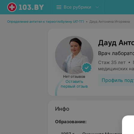
Все рубрики
Определение антител к тиреоглобулину (АТ-ТГ)
•
Дауд Антонина Игоревна
Дауд Ант
Врач лаборат
Стаж 35 лет • 
медицинских на
Нет отзывов
Профиль под
Оставить
первый отзыв
Инфо
Образование: