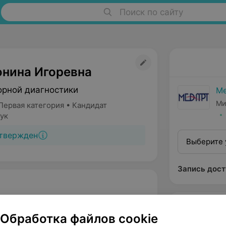
Поиск по сайту
онина Игоревна
орной диагностики
Me
Ми
Первая категория • Кандидат
ук
твержден
Выберите 
Запись дост
Обработка файлов cookie