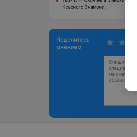
1987 г. — Окончила Минский ме
Красного Знамени.
Поделитесь
мнением