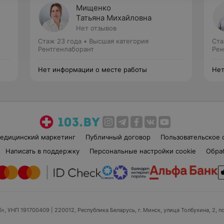
Мищенко
Татьяна Михайловна
Нет отзывов
Стаж 23 года
•
Высшая категория
Ста
Рентгенлаборант
Рен
Нет информации о месте работы
Нет
едицинский маркетинг
Публичный договор
Пользовательское 
Написать в поддержку
Персональные настройки cookie
Обра
б», УНП 191700409
| 220012, Республика Беларусь, г. Минск, улица Толбухина, 2, п