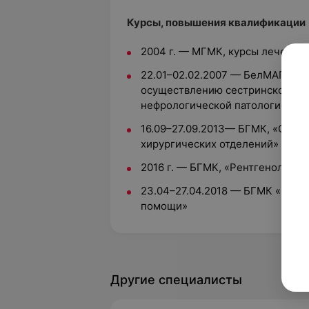
Курсы, повышения квалификации
2004 г. — МГМК, курсы лечебно
22.01–02.02.2007 — БелМАПО, «
осуществлению сестринского ух
нефрологической патологией»
16.09–27.09.2013— БГМК, «Орга
хирургических отделений»
2016 г. — БГМК, «Рентгенология
23.04–27.04.2018 — БГМК «Орга
помощи»
Другие специалисты