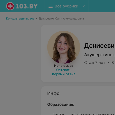
Все рубрики
Консультация врача
•
Денисевич Юлия Александровна
Денисеви
Акушер-гинек
Стаж 7 лет • В
Нет отзывов
Оставить
первый отзыв
Инфо
Образование: