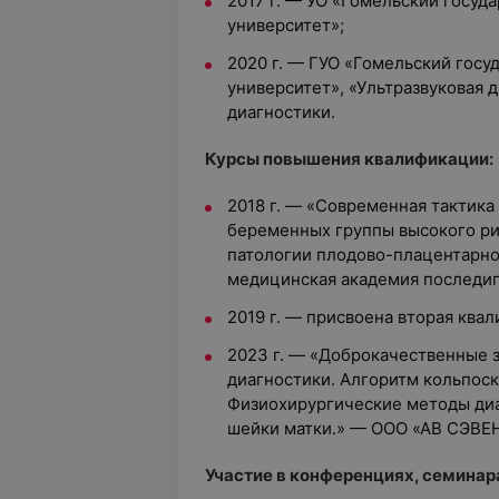
2017 г. — УО «Гомельский госу
университет»;
2020 г. — ГУО «Гомельский гос
университет», «Ультразвуковая 
диагностики.
Курсы повышения квалификации:
2018 г. — «Современная тактика
беременных группы высокого рис
патологии плодово-плацентарно
медицинская академия последип
2019 г. — присвоена вторая ква
2023 г. — «Доброкачественные 
диагностики. Алгоритм кольпос
Физиохирургические методы диа
шейки матки.» — ООО «АВ СЭВЕН
Участие в конференциях, семинар