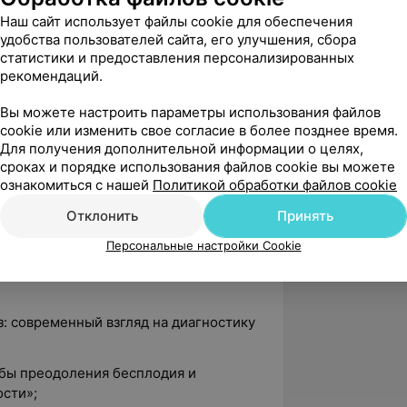
еские кольпоскопические картины,
Наш сайт использует файлы cookie для обеспечения
 кольпоскопические ситуации»;
удобства пользователей сайта, его улучшения, сбора
статистики и предоставления персонализированных
ьные методы визуализации женской
рекомендаций.
ичный прием, этапы и методы
атериала»;
Вы можете настроить параметры использования файлов
ная подготовка в Республике
cookie или изменить свое согласие в более позднее время.
Для получения дополнительной информации о целях,
сроках и порядке использования файлов cookie вы можете
альный подход к аменореям в
ознакомиться с нашей
Политикой обработки файлов cookie
Отклонить
Принять
щитовидной железы и планирование
Персональные настройки Cookie
ации Европейской тиреоидной
 время использования вспомогательных
: современный взгляд на диагностику
обы преодоления бесплодия и
сти»;