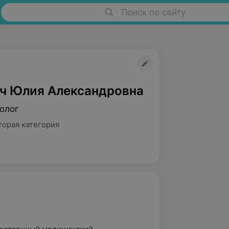
Поиск по сайту
ч Юлия Александровна
олог
торая категория