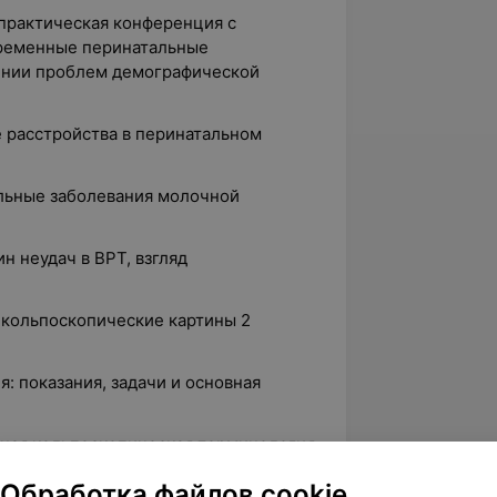
-практическая конференция с
ременные перинатальные
ении проблем демографической
е расстройства в перинатальном
льные заболевания молочной
н неудач в ВРТ, взгляд
 кольпоскопические картины 2
: показания, задачи и основная
ная кольпоскопическая терминология,
пической картины»;
Обработка файлов cookie