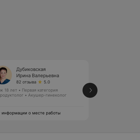
Дубиковская
Красн
Ирина Валерьевна
Тамар
82 отзыва
5.0
92 отз
ж 18 лет
•
Первая категория
Стаж 33 года
•
Пер
родуктолог • Акушер-гинеколог
Акушер-гинеколог
 информации о месте работы
Нет информации о