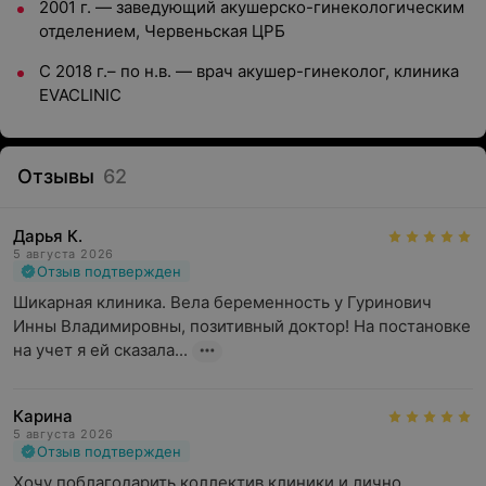
2001 г.
—
заведующий акушерско-гинекологическим
отделением, Червеньская ЦРБ
С 2018 г.– по н.в. — врач акушер-гинеколог, клиника
EVACLINIC
Отзывы
62
Дарья К.
5 августа 2026
Отзыв подтвержден
Шикарная клиника. Вела беременность у Гуринович 
Инны Владимировны, позитивный доктор! На постановке 
на учет я ей сказала...
Карина
5 августа 2026
Отзыв подтвержден
Хочу поблагодарить коллектив клиники и лично 