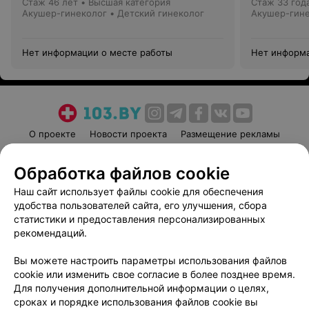
Стаж 46 лет
•
Высшая категория
Стаж 33 год
Акушер-гинеколог • Детский гинеколог
Акушер-гин
Нет информации о месте работы
Нет информа
О проекте
Новости проекта
Размещение рекламы
Медицинский маркетинг
Публичный договор
Обработка файлов cookie
Пользовательское соглашение
Способы оплаты
Наш сайт использует файлы cookie для обеспечения
Вакансии
Партнеры
удобства пользователей сайта, его улучшения, сбора
Написать руководителю 103.by
статистики и предоставления персонализированных
Написать в поддержку
рекомендаций.
Персональные настройки cookie
Вы можете настроить параметры использования файлов
Обработка персональных данных
cookie или изменить свое согласие в более позднее время.
Для получения дополнительной информации о целях,
сроках и порядке использования файлов cookie вы