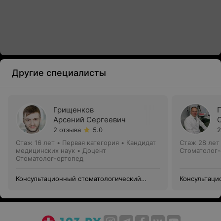
Другие специалисты
Грищенков
Арсений Сергеевич
2 отзыва
5.0
2
Стаж 16 лет
•
Первая категория
•
Кандидат
Стаж 28 лет
медицинских наук • Доцент
Стоматолог-
Стоматолог-ортопед
Консультационный стоматологический
Консультаци
центр «Кафедра ортопедической
центр «Кафе
стоматологии и ортодонтии с курсом
стоматологи
детской стоматологии»
детской сто