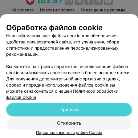
О проекте
Новости проекта
Размещение рекламы
Медицинский маркетинг
Публичный договор
Обработка файлов cookie
Пользовательское соглашение
Способы оплаты
Наш сайт использует файлы cookie для обеспечения
Вакансии
Партнеры
удобства пользователей сайта, его улучшения, сбора
Написать руководителю 103.by
статистики и предоставления персонализированных
Написать в поддержку
рекомендаций.
Персональные настройки cookie
Вы можете настроить параметры использования файлов
Обработка персональных данных
cookie или изменить свое согласие в более позднее время.
Для получения дополнительной информации о целях,
сроках и порядке использования файлов cookie вы
можете ознакомиться с нашей
Политикой обработки
файлов cookie
Принять
© 2026 ООО «Артокс Лаб», УНП 191700409
| 220012, Республика Беларусь,
г. Минск, улица Толбухина, 2, пом. 16 | help@103.by
Отклонить
Служба поддержки
+375 291212755
Персональные настройки Cookie