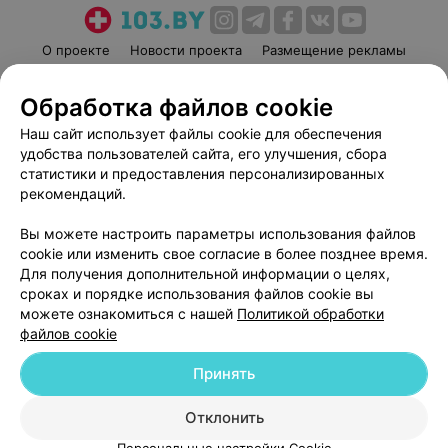
О проекте
Новости проекта
Размещение рекламы
Медицинский маркетинг
Публичный договор
Обработка файлов cookie
Пользовательское соглашение
Способы оплаты
Наш сайт использует файлы cookie для обеспечения
Вакансии
Партнеры
удобства пользователей сайта, его улучшения, сбора
Написать руководителю 103.by
статистики и предоставления персонализированных
Написать в поддержку
рекомендаций.
Персональные настройки cookie
Вы можете настроить параметры использования файлов
Обработка персональных данных
cookie или изменить свое согласие в более позднее время.
Для получения дополнительной информации о целях,
сроках и порядке использования файлов cookie вы
можете ознакомиться с нашей
Политикой обработки
файлов cookie
Принять
© 2026 ООО «Артокс Лаб», УНП 191700409
| 220012, Республика Беларусь,
г. Минск, улица Толбухина, 2, пом. 16 | help@103.by
Отклонить
Служба поддержки
+375 291212755