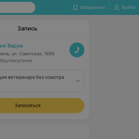
Избранное
Войти
Запись
ия Верум
мель, ул. Советская, 168б
Круглосуточно
ция ветеринара без осмотра
Записаться