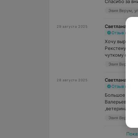
Спасибо за вн
Эвия Верум, ул
Светлана
29 августа 2025
Отзыв подт
Хочу выразить
Рекстену Павл
чуткому отнош
Эвия Верум, ул
Светлана
28 августа 2025
Отзыв подт
Большое спаси
Валерьевичу,з
,ветеринар от
Эвия Верум, ул
Пока