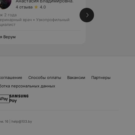
Анастасия Владимировна.
Анаст
4 отзыва
4.0
2 отзы
ж 2 года
Стаж 10 лет
еринарный врач • Узкопрофильный
Ветеринарный вра
циалист
я Верум
Эвия Верум
соглашение
Способы оплаты
Вакансии
Партнеры
ботка персональных данных
ом. 16 | help@103.by