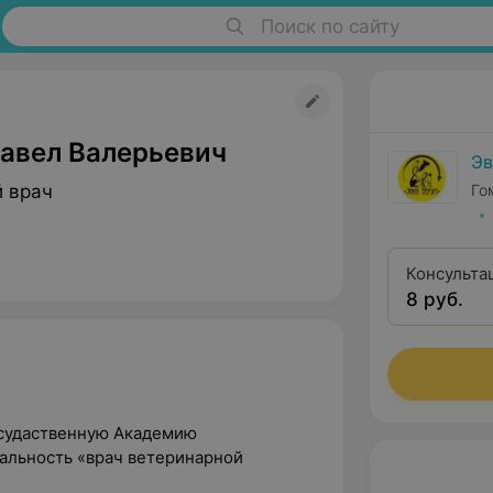
Поиск по сайту
Павел Валерьевич
Эв
 врач
Го
Консульта
8 руб.
осудаственную Академию
альность «врач ветеринарной