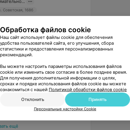
имательно...
. Советская, 168б
Обработка файлов cookie
вержден
Рекомендую
Наш сайт использует файлы cookie для обеспечения
 огромную благодарность доктору 
удобства пользователей сайта, его улучшения, сбора
у! Благодаря его профессионализму и 
статистики и предоставления персонализированных
ению к моей к...
рекомендаций.
. Советская, 168б
Вы можете настроить параметры использования файлов
cookie или изменить свое согласие в более позднее время.
Для получения дополнительной информации о целях,
вержден
Рекомендую
сроках и порядке использования файлов cookie вы можете
ознакомиться с нашей
Политикой обработки файлов cookie
бо врачу Рекстен Павлу 
а помощь и содействие.Рекемендую 
Отклонить
Принять
 бога
Персональные настройки Cookie
. Советская, 168б
зать ещё