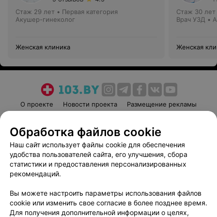
Стаж 29 лет
•
Первая категория
Стаж 30 лет
Акушер-гинеколог
Врач УЗД • 
Женская клиника
Женская кли
О проекте
Новости проекта
Размещение рекламы
Медицинский маркетинг
Публичный договор
Обработка файлов cookie
Пользовательское соглашение
Способы оплаты
Наш сайт использует файлы cookie для обеспечения
Вакансии
Партнеры
удобства пользователей сайта, его улучшения, сбора
Написать руководителю 103.by
статистики и предоставления персонализированных
Написать в поддержку
рекомендаций.
Персональные настройки cookie
Вы можете настроить параметры использования файлов
Обработка персональных данных
cookie или изменить свое согласие в более позднее время.
Для получения дополнительной информации о целях,