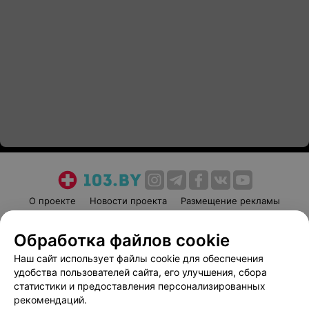
О проекте
Новости проекта
Размещение рекламы
Медицинский маркетинг
Публичный договор
Обработка файлов cookie
Пользовательское соглашение
Способы оплаты
Наш сайт использует файлы cookie для обеспечения
Вакансии
Партнеры
удобства пользователей сайта, его улучшения, сбора
Написать руководителю 103.by
статистики и предоставления персонализированных
Написать в поддержку
рекомендаций.