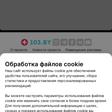
О проекте
Новости проекта
Размещение рекламы
Медицинский маркетинг
Публичный договор
Обработка файлов cookie
Пользовательское соглашение
Способы оплаты
Наш сайт использует файлы cookie для обеспечения
Вакансии
Партнеры
удобства пользователей сайта, его улучшения, сбора
Написать руководителю 103.by
статистики и предоставления персонализированных
Написать в поддержку
рекомендаций.
Персональные настройки cookie
Вы можете настроить параметры использования файлов
Обработка персональных данных
cookie или изменить свое согласие в более позднее время.
Для получения дополнительной информации о целях,
сроках и порядке использования файлов cookie вы