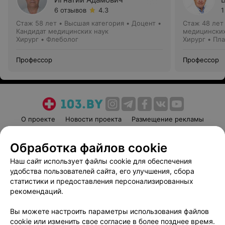
6 отзывов
4.3
1
Стаж 58 лет
•
Высшая категория
•
Доцент •
Стаж 48 лет
Кандидат медицинских наук
медицинских
Хирург • Флеболог
Хирург • Пл
Профессор
Профессор
О проекте
Новости проекта
Размещение рекламы
Медицинский маркетинг
Публичный договор
Обработка файлов cookie
Пользовательское соглашение
Способы оплаты
Наш сайт использует файлы cookie для обеспечения
Вакансии
Партнеры
удобства пользователей сайта, его улучшения, сбора
Написать руководителю 103.by
статистики и предоставления персонализированных
Написать в поддержку
рекомендаций.
Персональные настройки cookie
Вы можете настроить параметры использования файлов
Обработка персональных данных
cookie или изменить свое согласие в более позднее время.