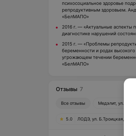
психосоциальное здоровье подро
репродуктивным здоровьем. Ан
«БелМАПО»
2016 г. — «Актуальные аспекты 
диагностике нарушений состоян
2015 г. — «Проблемы репродукт
беременности и родах высокого
угрожающем течении беременнос
«БелМАПО»
Отзывы
7
Все отзывы
Медэлит, ул. Бол
5.0
ЛОДЭ, ул. Б.Троицкая, 51