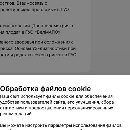
стков. Взаимосвязь с
дрологические проблемы» в ГУО
перинатологии. Допплерометрия в
ия плода» в ГУО «БелМАПО»
ивного здоровья при осложнениях
 риска. Основы УЗ-диагностики при
ти и родах высокого риска» в ГУО
Обработка файлов cookie
Наш сайт использует файлы cookie для обеспечения
ьшая Троицкая, 40А
удобства пользователей сайта, его улучшения, сбора
статистики и предоставления персонализированных
рекомендаций.
ЛОДЭ, ул. Полиграфистов, 2
Вы можете настроить параметры использования файлов