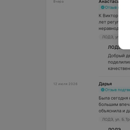
Анастасия
Вчера
Отзыв подт
К Виктории Ва
лет регулярно.
неравнодушная
ЛОДЭ, ул. Б.Тр
ЛОДЭ
Добрый де
поделилис
качествен
Дарья
12 июля 2026
Отзыв подт
Была сегодня н
большим впеча
объяснила и да
ЛОДЭ, ул. Б.Тр
ЛОДЭ