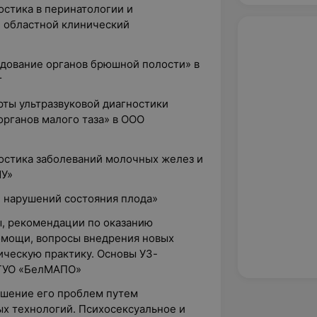
остика в перинатологии и
й областной клинический
едование органов брюшной полости» в
г
рты ультразвуковой диагностики
органов малого таза» в ООО
ностика заболеваний молочных желез и
МУ»
 нарушений состояния плода»
ы, рекомендации по оказанию
омощи, вопросы внедрения новых
ическую практику. Основы УЗ-
 ГУО «БелМАПО»
ешение его проблем путем
х технологий. Психосексуальное и