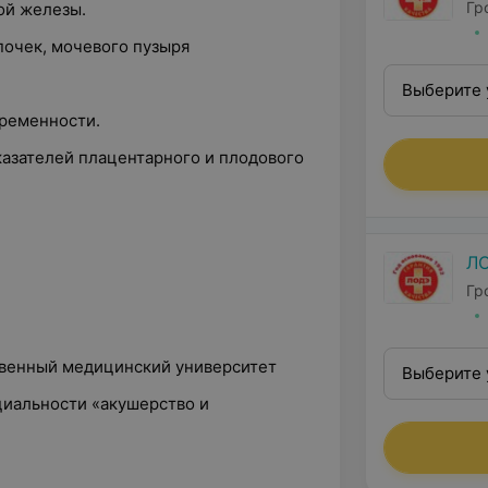
Гр
ой железы.
почек, мочевого пузыря
Выберите 
еременности.
азателей плацентарного и плодового
Л
Гр
ственный медицинский университет
Выберите 
циальности «акушерство и