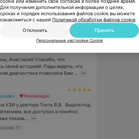
cookie или изменить свое согласие в более позднее время.
Для получения дополнительной информации о целях,
вержден
Рекомендую
сроках и порядке использования файлов cookie вы можете
лентиновне обращаюсь уже более двух 
ознакомиться с нашей
Политикой обработки файлов cookie
 Внимательная, добрая, 
, спокойная и тактичн...
Отклонить
Принять
оицкая, 51
Персональные настройки Cookie
нь, Анастасия! Спасибо, что 
ь своей историей. Рады видеть, что 
ная диагностика позволила Вам ...
вержден
Рекомендую
а УЗИ у доктора Токть В.В.  Вышла под 
тлением, все доступно и понятно 
же показа...
оицкая, 51