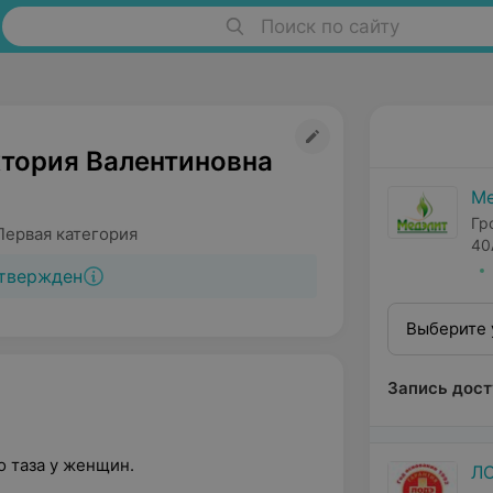
Поиск по сайту
ктория Валентиновна
Ме
Гр
Первая категория
40
твержден
Выберите 
Запись дост
 таза у женщин.
Л