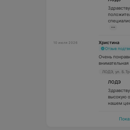
Здравству
положител
специалис
Христина
10 июля 2026
Отзыв подт
Очень понрави
внимательная 
ЛОДЭ, ул. Б.Тр
ЛОДЭ
Здравству
высокую о
нашем цен
Пока