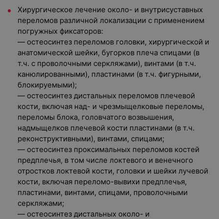
Хирургическое лечение около- и внутрисуставных
переломов различной локализации с применением
погружных фиксаторов:
— остеосинтез переломов головки, хирургической и
анатомической шейки, бугорков плеча спицами (в
т.ч. с проволочными серкляжами), винтами (в т.ч.
канюлированными), пластинами (в т.ч. фигурными,
блокируемыми);
— остеосинтез дистальных переломов плечевой
кости, включая над- и чрезмыщелковые переломы,
переломы блока, головчатого возвышения,
надмыщелков плечевой кости пластинами (в т.ч.
реконструктивными), винтами, спицами;
— остеосинтез проксимальных переломов костей
предплечья, в том числе локтевого и венечного
отростков локтевой кости, головки и шейки лучевой
кости, включая переломо-вывихи предплечья,
пластинами, винтами, спицами, проволочными
серкляжами;
— остеосинтез дистальных около- и