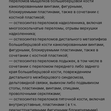
переломов мыщелков большеберцовой кости
канюлированными винтами, фигурными,
блокируемыми пластинами, также в сочетании с
костной пластикой;
— остеосинтез переломов надколенника, включая
многооскольчатые переломы, отрывы верхушки
надколенника;
— остеосинтез переломов дистального метаэпифиза
большеберцовой кости канюлированными винтами,
фигурными, блокируемыми пластинами, также в
сочетании с костной пластикой;
— остеосинтез переломов лодыжек, в том числе в
сочетании с переломом переднего либо заднего
края большеберцовой кости, повреждением
дистального межберцового синдесмоза,
дельтовидной связки, вывихом либо подвывихом
стопы, пластинами, винтами, спицами,
проволочными серкляжами;
— остеосинтез переломов пяточной кости, включая
внутрисуставные, пластинами ( в т.ч.
реконструктивными фигурными блокируемыми),