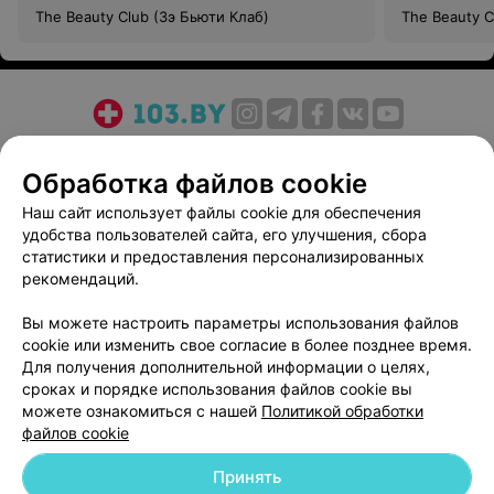
The Beauty Club (Зэ Бьюти Клаб)
The Beauty C
О проекте
Новости проекта
Размещение рекламы
Обработка файлов cookie
Медицинский маркетинг
Публичный договор
Пользовательское соглашение
Способы оплаты
Наш сайт использует файлы cookie для обеспечения
удобства пользователей сайта, его улучшения, сбора
Вакансии
Партнеры
статистики и предоставления персонализированных
Написать руководителю 103.by
рекомендаций.
Написать в поддержку
Вы можете настроить параметры использования файлов
Персональные настройки cookie
cookie или изменить свое согласие в более позднее время.
Обработка персональных данных
Для получения дополнительной информации о целях,
сроках и порядке использования файлов cookie вы
можете ознакомиться с нашей
Политикой обработки
файлов cookie
Принять