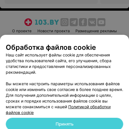
О проекте
Новости проекта
Размещение рекламы
Медицинский маркетинг
Публичный договор
Обработка файлов cookie
Пользовательское соглашение
Способы оплаты
Наш сайт использует файлы cookie для обеспечения
Вакансии
Партнеры
удобства пользователей сайта, его улучшения, сбора
Написать руководителю 103.by
статистики и предоставления персонализированных
Написать в поддержку
рекомендаций.
Персональные настройки cookie
Вы можете настроить параметры использования файлов
Обработка персональных данных
cookie или изменить свое согласие в более позднее время.
Для получения дополнительной информации о целях,
сроках и порядке использования файлов cookie вы
можете ознакомиться с нашей
Политикой обработки
файлов cookie
Принять
© 2026 ООО «Артокс Лаб», УНП 191700409
| 220012, Республика Беларусь,