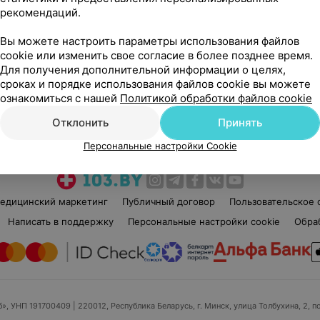
рекомендаций.
Вы можете настроить параметры использования файлов
cookie или изменить свое согласие в более позднее время.
Для получения дополнительной информации о целях,
сроках и порядке использования файлов cookie вы можете
Рекомендую
ознакомиться с нашей
Политикой обработки файлов cookie
Отклонить
Принять
Персональные настройки Cookie
едицинский маркетинг
Публичный договор
Пользовательское 
Написать в поддержку
Персональные настройки cookie
Обра
б», УНП 191700409
| 220012, Республика Беларусь, г. Минск, улица Толбухина, 2, п