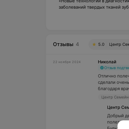
«Новые технологии в диагности
заболеваний твердых тканей зуб
Отзывы
4
5.0
Центр Сем
Николай
22 ноября 2024
Отзыв подт
Отлично полеч
сделали очень
благодаря вра
Центр Семейно
Центр Се
Добрый де
полезны.

Будьте здо