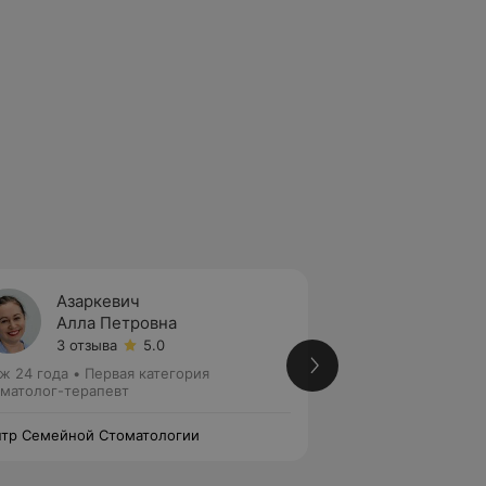
Азаркевич
Борда
Алла Петровна
Ксени
3 отзыва
5.0
11 отзы
ж 24 года
•
Первая категория
Стаж 7 лет
•
Втора
матолог-терапевт
Стоматолог-терап
тр Семейной Стоматологии
Центр Семейной С