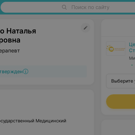
Поиск по сайту
о Наталья
ровна
Це
Ст
ерапевт
Ми
твержден
Выберите 
Государственный Медицинский