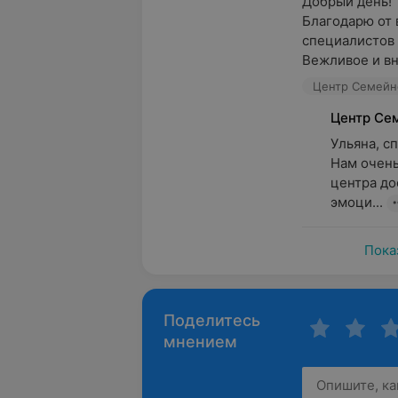
Добрый день!

Благодарю от 
специалистов 
Вежливое и вн
Центр Семейно
Центр Се
Ульяна, сп
Нам очень
центра до
эмоци...
Пока
Поделитесь
мнением