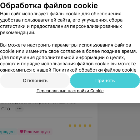
Обработка файлов cookie
ем, Центр Семейной Стомат...
Наш сайт использует файлы cookie для обеспечения
удобства пользователей сайта, его улучшения, сбора
статистики и предоставления персонализированных
рекомендаций.
вержден
нимательный специалист Сидоренко 
Вы можете настроить параметры использования файлов
cookie или изменить свое согласие в более позднее время.
андровна. Только начал лечение у нее, 
Для получения дополнительной информации о целях,
пройдет от...
сроках и порядке использования файлов cookie вы можете
й Стоматологии, ул. Неманская, 67
ознакомиться с нашей
Политикой обработки файлов cookie
мейной Стоматологии
Отклонить
Принять
ь, Павел!

Персональные настройки Cookie
а такой искренний отзыв! Нам приятно, 
тались довольны работой Центра 
Сто...
вержден
Рекомендую