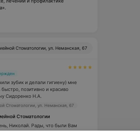
ке, лечении и профилактике
а».
ейной Стоматологии, ул. Неманская, 67
вержден
или зубик и делали гигиену) мне 
 быстро, позитивно и красиво 
чу Сидоренко Н.А.
й Стоматологии, ул. Неманская, 67
мейной Стоматологии
нь, Николай. Рады, что были Вам 
ровы и берегите себя!
