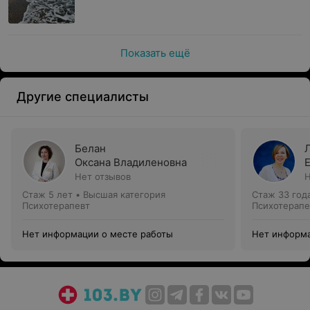
Показать ещё
Другие специалисты
Белан
Оксана Владиленовна
Нет отзывов
Н
Стаж 5 лет
•
Высшая категория
Стаж 33 год
Психотерапевт
Психотерапе
Нет информации о месте работы
Нет информа