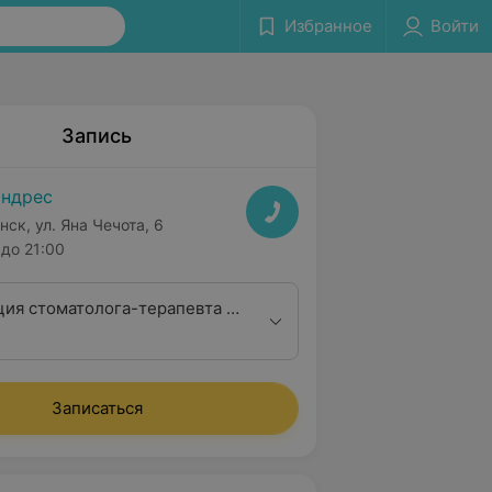
Избранное
Войти
Запись
ндрес
нск, ул. Яна Чечота, 6
до 21:00
ция стоматолога-терапевта с
ием плана лечения
Записаться