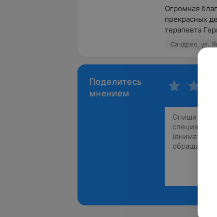
Огромная благ
прекрасных де
терапевта Гер
Сандрес, ул. Я
Поделитесь
мнением