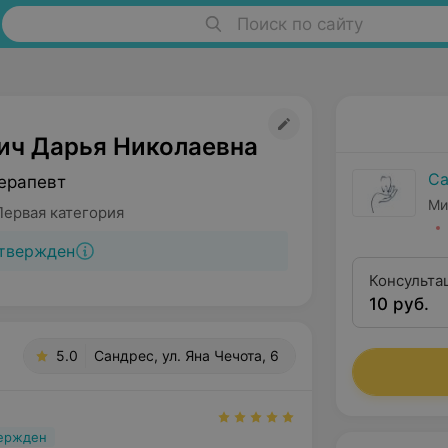
Поиск по сайту
ич Дарья Николаевна
Са
ерапевт
Ми
Первая категория
твержден
Консульта
10 руб.
составлен
5.0
Сандрес, ул. Яна Чечота, 6
вержден