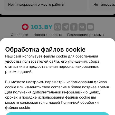
Нет информации о месте работы
Нет информа
О проекте
Новости проекта
Размещение рекламы
Медицинский маркетинг
Публичный договор
Обработка файлов cookie
Пользовательское соглашение
Способы оплаты
Наш сайт использует файлы cookie для обеспечения
Вакансии
Партнеры
удобства пользователей сайта, его улучшения, сбора
Написать руководителю 103.by
статистики и предоставления персонализированных
Написать в поддержку
рекомендаций.
Персональные настройки cookie
Вы можете настроить параметры использования файлов
Обработка персональных данных
cookie или изменить свое согласие в более позднее время.
Для получения дополнительной информации о целях,
сроках и порядке использования файлов cookie вы
можете ознакомиться с нашей
Политикой обработки
файлов cookie